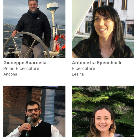
Giuseppe Scarcella
Antonietta Specchiulli
Primo Ricercatore
Ricercatore
Ancona
Lesina