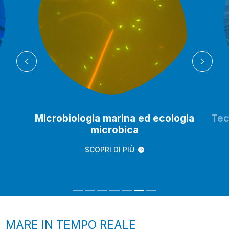
Microbiologia marina ed ecologia
Tec
microbica
SCOPRI DI PIÙ
MARE IN TEMPO REALE