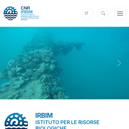
IT
mp4
mp4
mp4
Previous
Next
IRBIM
ISTITUTO PER LE RISORSE
BIOLOGICHE