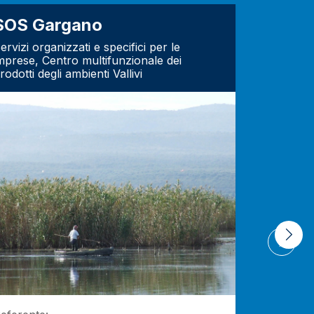
SOS Gargano
EcoSc
ervizi organizzati e specifici per le
Ecocentri
mprese, Centro multifunzionale dei
fisheries 
rodotti degli ambienti Vallivi
Next
Referente: