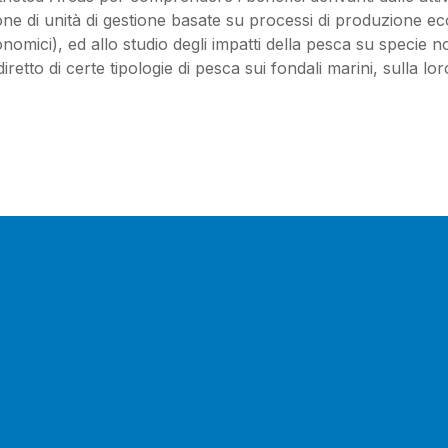
one di unità di gestione basate su processi di produzione eco
onomici), ed allo studio degli impatti della pesca su specie n
diretto di certe tipologie di pesca sui fondali marini, sulla l
1
2
3
4
5