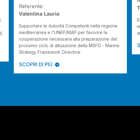
R
Referente:
T
Valentina Lauria
R
l
Supportare le Autorità Competenti nella regione
m
mediterranea e l'UNEP/MAP per favorire la
a
15
cooperazione necessaria alla preparazione del
S
prossimo ciclo di attuazione della MSFD - Marine
Strategy Framework Directive.
SCOPRI DI PIÙ