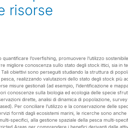
e risorse
 quantificare l’overfishing, promuovere l’utilizzo sostenibile
e migliore conoscenza sullo stato degli stock ittici, sia in t
ali obiettivi sono perseguiti studiando la struttura di popol
di pesca, realizzando valutazioni dello stato degli stock più
iverse misure gestionali (ad esempio, l’identificazione e mapp
ri conoscenze sulla biologia ed ecologia delle specie sfrut
servazioni dirette, analisi di dinamica di popolazione, surve
ed). Per conciliare l’utilizzo e la conservazione delle spec
rvizi forniti dagli ecosistemi marini, le ricerche sono anche 
ulti-specifici, alla gestione spaziale della pesca multi-speci
tricted Areas per comprendere i benefici derivanti dalle attiv