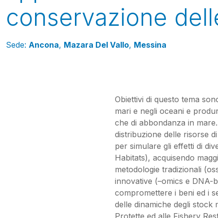
conservazione dell
Sede:
Ancona
,
Mazara Del Vallo
,
Messina
Obiettivi di questo tema sono
mari e negli oceani e produrr
che di abbondanza in mare. T
distribuzione delle risorse 
per simulare gli effetti di d
Habitats), acquisendo maggio
metodologie tradizionali (os
innovative (–omics e DNA-bas
compromettere i beni ed i se
delle dinamiche degli stock m
Protette ed alle Fishery Res