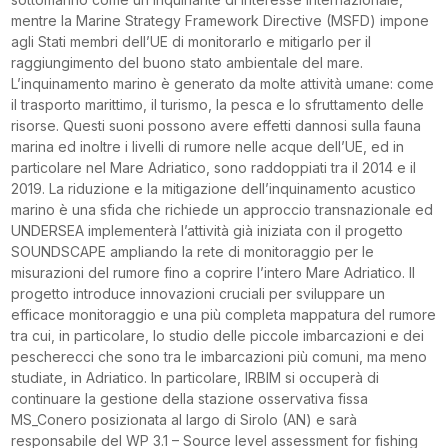
mentre la Marine Strategy Framework Directive (MSFD) impone
agli Stati membri dell’UE di monitorarlo e mitigarlo per il
raggiungimento del buono stato ambientale del mare.
L’inquinamento marino è generato da molte attività umane: come
il trasporto marittimo, il turismo, la pesca e lo sfruttamento delle
risorse. Questi suoni possono avere effetti dannosi sulla fauna
marina ed inoltre i livelli di rumore nelle acque dell’UE, ed in
particolare nel Mare Adriatico, sono raddoppiati tra il 2014 e il
2019. La riduzione e la mitigazione dell’inquinamento acustico
marino è una sfida che richiede un approccio transnazionale ed
UNDERSEA implementerà l’attività già iniziata con il progetto
SOUNDSCAPE ampliando la rete di monitoraggio per le
misurazioni del rumore fino a coprire l’intero Mare Adriatico. Il
progetto introduce innovazioni cruciali per sviluppare un
efficace monitoraggio e una più completa mappatura del rumore
tra cui, in particolare, lo studio delle piccole imbarcazioni e dei
pescherecci che sono tra le imbarcazioni più comuni, ma meno
studiate, in Adriatico. In particolare, IRBIM si occuperà di
continuare la gestione della stazione osservativa fissa
MS_Conero posizionata al largo di Sirolo (AN) e sarà
responsabile del WP 3.1 – Source level assessment for fishing