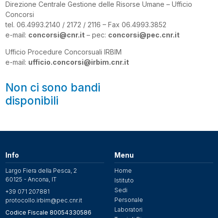
Direzione Centrale Gestione delle Risorse Umane – Ufficio
Concorsi
tel. 06.4993.2140 / 2172 / 2116 – Fax 06.4993.3852
e-mail:
concorsi@cnr.it
– pec:
concorsi@pec.cnr.it
Ufficio Procedure Concorsuali IRBIM
e-mail:
ufficio.concorsi@irbim.cnr.it
Non ci sono bandi
disponibili
Info
Menu
Largo Fiera della Pesca, 2
Home
60125 - Ancona, IT
Istituto
Sedi
+39 071 207881
Personale
protocollo.irbim@pec.cnr.it
Laboratori
Codice Fiscale 80054330586