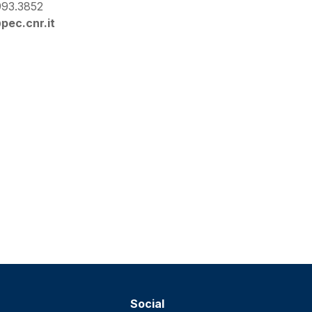
4993.3852
pec.cnr.it
Social